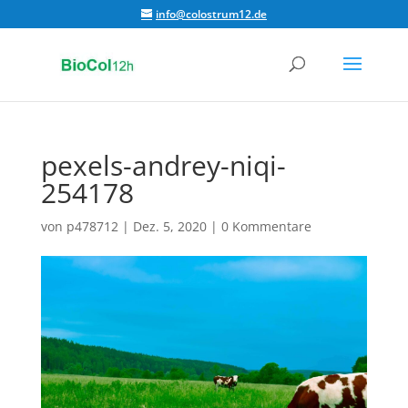
info@colostrum12.de
pexels-andrey-niqi-
254178
von
p478712
|
Dez. 5, 2020
|
0 Kommentare