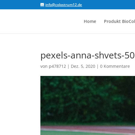
info@colostrum12.de
Home
Produkt BioCo
pexels-anna-shvets-5
von
p478712
|
Dez. 5, 2020
|
0 Kommentare