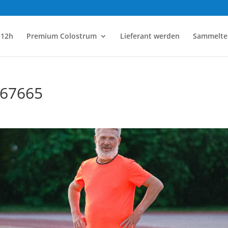
l12h
Premium Colostrum
Lieferant werden
Sammelter
067665