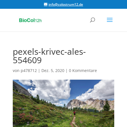
info@colostrum12.de
pexels-krivec-ales-
554609
von
p478712
|
Dez. 5, 2020
|
0 Kommentare