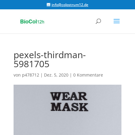
info@colostrum12.de
pexels-thirdman-
5981705
von
p478712
|
Dez. 5, 2020
|
0 Kommentare